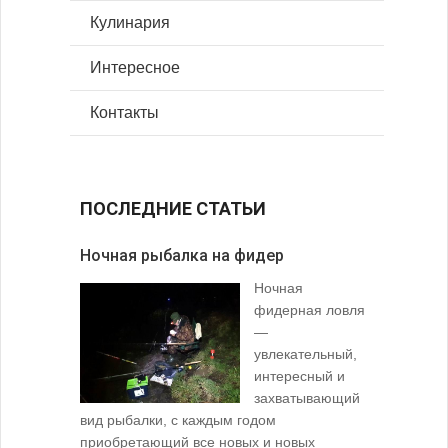
Кулинария
Интересное
Контакты
ПОСЛЕДНИЕ СТАТЬИ
Ночная рыбалка на фидер
В желудк
Ночная
фидерная ловля
—
увлекательный,
интересный и
захватывающий
вид рыбалки, с каждым годом
содержимо
приобретающий все новых и новых
взглянуть 