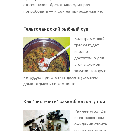
сторонников. Достаточно один раз
Тысячи охо
попробовать — и сон на природе уже не...
вопросом: 
любимой ры
Гельголандский рыбный суп
Узел для
Килограммовой
(Spade En
трески будет
вполне
достаточно для
этой лакомой
закуски, которую
нетрудно приготовить даже в условиях
дома отдыха или кемпинга.
лопаточко
Как "вылечить" самосброс катушки
За лещом
Раннее утро. Вы
в напряженном
ожидании стоите
со спиннингом в