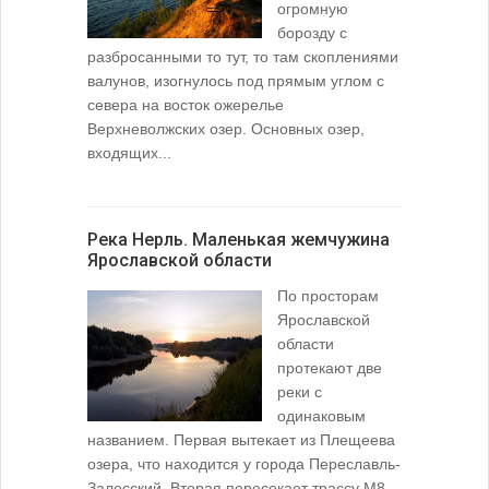
огромную
борозду с
разбросанными то тут, то там скоплениями
валунов, изогнулось под прямым углом с
севера на восток ожерелье
Верхневолжских озер. Основных озер,
входящих...
Река Нерль. Маленькая жемчужина
Ярославской области
По просторам
Ярославской
области
протекают две
реки с
одинаковым
названием. Первая вытекает из Плещеева
озера, что находится у города Переславль-
Залесский. Вторая пересекает трассу М8