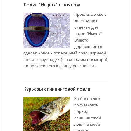
Лодка "Нырок" с поясом
Предлагаю свою
конструкцию
сиденья для
лодки "Нырок".
Вместо
деревянного я
сделал новое - поперечный пояс шириной
35 см вокруг лодки (с нахлестом полметра)
- и приклеил его к днищу резиновым...
Курьезы спиннинговой ловли
За более чем
полувековой
период
спиннинговой
ловли в моей
памяти