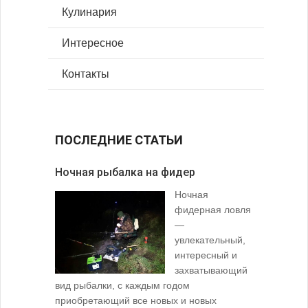
Кулинария
Интересное
Контакты
ПОСЛЕДНИЕ СТАТЬИ
Ночная рыбалка на фидер
В желудк
Ночная
фидерная ловля
—
увлекательный,
интересный и
захватывающий
вид рыбалки, с каждым годом
содержимо
приобретающий все новых и новых
взглянуть 