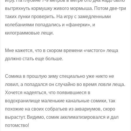
игру. На глубине 7-9 метров в метре ото дна надо было
вытряхнуть кормушку живого мормыша. Потом две-три
таких лунки проверить. На игру с замедленными
колебаниями попадались и «фанерки», и
килограммовые лещи.
Мне кажется, что в скором времени «чистого» леща
должно стать еще больше.
Сомика в прошлую зиму специально уже никто не
ловил, а попадался он случайно во время ловли леща.
Хочется надеяться, что появившиеся в
водохранилище маленькие канальные сомики, так
похожие на своих собратьев из аквариумов, скоро
вырастут. Видимо, сомик акклиматизировался и дал
потомство!