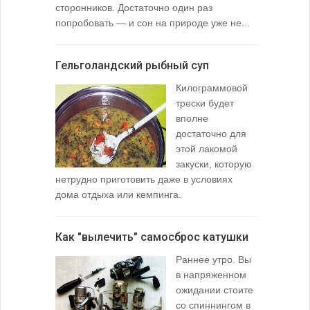
сторонников. Достаточно один раз
Тысячи охо
попробовать — и сон на природе уже не...
вопросом: 
любимой ры
Гельголандский рыбный суп
Узел для
Килограммовой
(Spade En
трески будет
вполне
достаточно для
этой лакомой
закуски, которую
нетрудно приготовить даже в условиях
дома отдыха или кемпинга.
лопаточко
Как "вылечить" самосброс катушки
За лещом
Раннее утро. Вы
в напряженном
ожидании стоите
со спиннингом в