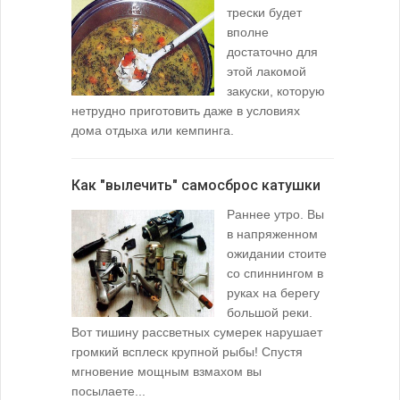
(Spade En
трески будет
вполне
достаточно для
этой лакомой
закуски, которую
нетрудно приготовить даже в условиях
дома отдыха или кемпинга.
лопаточко
Как "вылечить" самосброс катушки
За лещом
Раннее утро. Вы
в напряженном
ожидании стоите
со спиннингом в
руках на берегу
большой реки.
Вот тишину рассветных сумерек нарушает
поклевку: 
громкий всплеск крупной рыбы! Спустя
кормушкой 
мгновение мощным взмахом вы
посылаете...