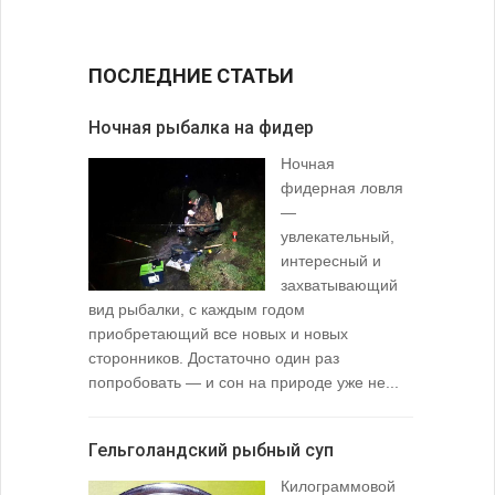
ПОСЛЕДНИЕ СТАТЬИ
Ночная рыбалка на фидер
В желудк
Ночная
фидерная ловля
—
увлекательный,
интересный и
захватывающий
вид рыбалки, с каждым годом
содержимо
приобретающий все новых и новых
взглянуть 
сторонников. Достаточно один раз
Тысячи охо
попробовать — и сон на природе уже не...
вопросом: 
любимой ры
Гельголандский рыбный суп
Узел для
Килограммовой