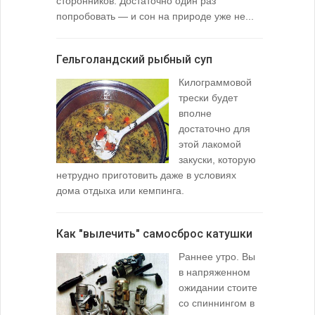
сторонников. Достаточно один раз
Тысячи охо
попробовать — и сон на природе уже не...
вопросом: 
любимой ры
Гельголандский рыбный суп
Узел для
Килограммовой
(Spade En
трески будет
вполне
достаточно для
этой лакомой
закуски, которую
нетрудно приготовить даже в условиях
дома отдыха или кемпинга.
лопаточко
Как "вылечить" самосброс катушки
За лещом
Раннее утро. Вы
в напряженном
ожидании стоите
со спиннингом в