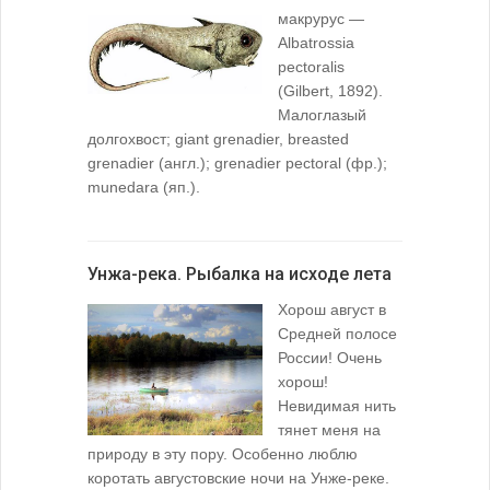
макрурус —
Albatrossia
pectoralis
(Gilbert, 1892).
Малоглазый
долгохвост; giant grenadier, breasted
grenadier (англ.); grenadier pectoral (фр.);
munedara (яп.).
Унжа-река. Рыбалка на исходе лета
Хорош август в
Средней полосе
России! Очень
хорош!
Невидимая нить
тянет меня на
природу в эту пору. Особенно люблю
коротать августовские ночи на Унже-реке.