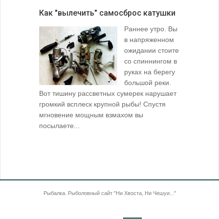
Как "вылечить" самосброс катушки
За лещом
Раннее утро. Вы
в напряженном
ожидании стоите
со спиннингом в
руках на берегу
большой реки.
Вот тишину рассветных сумерек нарушает
поклевку: 
громкий всплеск крупной рыбы! Спустя
кормушкой 
мгновение мощным взмахом вы
посылаете...
Рыбалка. Рыболовный сайт "Ни Хвоста, Ни Чешуи..."