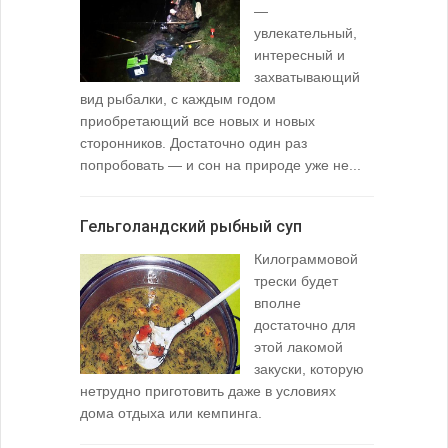
—
увлекательный,
интересный и
захватывающий
вид рыбалки, с каждым годом
содержимо
приобретающий все новых и новых
взглянуть 
сторонников. Достаточно один раз
Тысячи охо
попробовать — и сон на природе уже не...
вопросом: 
любимой ры
Гельголандский рыбный суп
Узел для
Килограммовой
(Spade En
трески будет
вполне
достаточно для
этой лакомой
закуски, которую
нетрудно приготовить даже в условиях
дома отдыха или кемпинга.
лопаточко