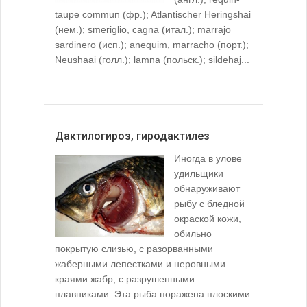
taupe commun (фр.); Atlantischer Heringshai
(нем.); smeriglio, cagna (итал.); marrajo
sardinero (исп.); anequim, marracho (порт.);
Neushaai (голл.); lamna (польск.); sildehaj...
Дактилогироз, гиродактилез
Иногда в улове
удильщики
обнаруживают
рыбу с бледной
окраской кожи,
обильно
покрытую слизью, с разорванными
жаберными лепестками и неровными
краями жабр, с разрушенными
плавниками. Эта рыба поражена плоскими