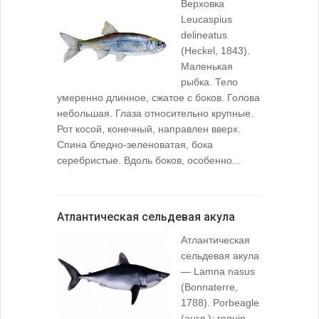
Верховка
Leucaspius
delineatus
(Heckel, 1843).
Маленькая
рыбка. Тело
умеренно длинное, сжатое с боков. Голова
небольшая. Глаза относительно крупные.
Рот косой, конечный, направлен вверх.
Спина бледно-зеленоватая, бока
серебристые. Вдоль боков, особенно...
Атлантическая сельдевая акула
Атлантическая
сельдевая акула
— Lamna nasus
(Bonnaterre,
1788). Porbeagle
(англ.); requin-