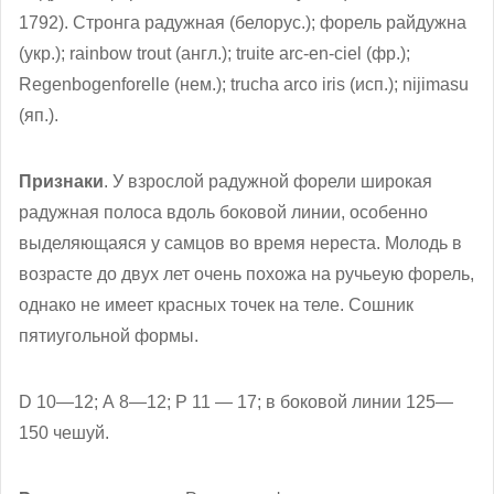
1792). Стронга радужная (белорус.); форель райдужна
(укр.); rainbow trout (англ.); truite arc-en-ciel (фр.);
Regenbogenforelle (нем.); trucha arco iris (исп.); nijimasu
(яп.).
Признаки
. У взрослой радужной форели широкая
радужная полоса вдоль боковой линии, особенно
выделяющаяся у самцов во время нереста. Молодь в
возрасте до двух лет очень похожа на ручьеую форель,
однако не имеет красных точек на теле. Сошник
пятиугольной формы.
D 10—12; А 8—12; Р 11 — 17; в боковой линии 125—
150 чешуй.