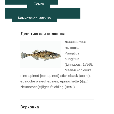
Сёмга
Камчатская микижа
Девятииглая колюшка
Девятииглая
колюшка —
Pungitius
pungitius
(Linnaeus, 1758).
Малая колюшка;
nine-spined [ten-spined] stickleback (англ.);
epinoche a neuf epines, epinochette (фр.):
Neunstach(e)liger Stichling (нем.).
Верховка