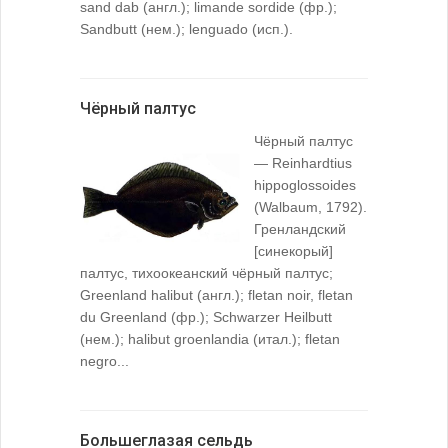
sand dab (англ.); limande sordide (фр.);
Sandbutt (нем.); lenguado (исп.).
Чёрный палтус
Чёрный палтус
— Reinhardtius
hippoglossoides
(Walbaum, 1792).
Гренландский
[синекорый]
палтус, тихоокеанский чёрный палтус;
Greenland halibut (англ.); fletan noir, fletan
du Greenland (фр.); Schwarzer Heilbutt
(нем.); halibut groenlandia (итал.); fletan
negro...
Большеглазая сельдь