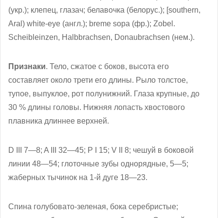
(укр.); клепец, глазач; белавочка (белорус.); [southern,
Aral) white-eye (англ.); breme sopa (фр.); Zobel.
Scheibleinzen, Halbbrachsen, Donaubrachsen (нем.).
Признаки
. Тело, сжатое с боков, высота его
составляет около трети его длины. Рыло толстое,
тупое, выпуклое, рот полунижний. Глаза крупные, до
30 % длины головы. Нижняя лопасть хвостового
плавника длиннее верхней.
D III 7—8; A III 32—45; P I 15; V II 8; чешуй в боковой
линии 48—54; глоточные зубы однорядные, 5—5;
жаберных тычинок на 1-й дуге 18—23.
Спина голубовато-зеленая, бока серебристые;