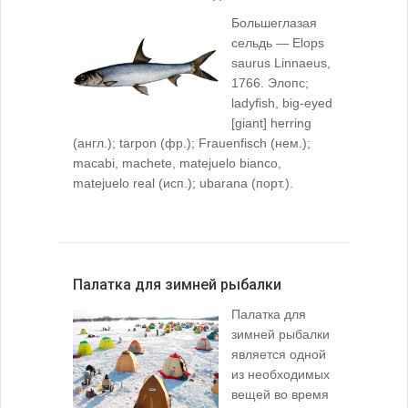
Большеглазая
сельдь — Elops
saurus Linnaeus,
1766. Элопс;
ladyfish, big-eyed
[giant] herring
(англ.); tarpon (фр.); Frauenfisch (нем.);
macabi, machete, matejuelo bianco,
matejuelo real (исп.); ubarana (порт.).
Палатка для зимней рыбалки
Палатка для
зимней рыбалки
является одной
из необходимых
вещей во время