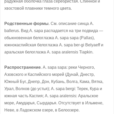
радужная оболочка глаза серебристая. Спинной и
хвостовой плавники темного цвета.
Родственные формы
. См. описание синца A.
ballerus. Вид A. sapa распадается на три подвида —
обыкновенная белоглазка A. sapa sapa (Pallas),
южнокаспийская белоглазка A. sapa ber-gi Belyaeff и
аральская белоглазка A. sapa aralensis Tiapkin.
Распространение
. A. sapa sapa: реки Черного,
Азовского и Каспийского морей (Дунай, Днестр,
Южный Буг, Днепр, Дон, Кубань, Волга, Кама, Вятка,
Урал, Волхов (до устья); A. sapa bergi: Терек, Кура и
южная часть Каспия; A. sapa aralensis: Аральское
море, Амударья, Сырдарья. Отсутствует в Ильмене,
Неве, в Ладожском озере, в Белоозере.