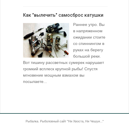
лопаточко
Как "вылечить" самосброс катушки
За лещом
Раннее утро. Вы
в напряженном
ожидании стоите
со спиннингом в
руках на берегу
большой реки.
Вот тишину рассветных сумерек нарушает
поклевку: 
громкий всплеск крупной рыбы! Спустя
кормушкой 
мгновение мощным взмахом вы
посылаете...
Рыбалка. Рыболовный сайт "Ни Хвоста, Ни Чешуи..."