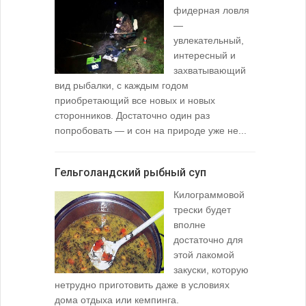
фидерная ловля
—
увлекательный,
интересный и
захватывающий
вид рыбалки, с каждым годом
содержимо
приобретающий все новых и новых
взглянуть 
сторонников. Достаточно один раз
Тысячи охо
попробовать — и сон на природе уже не...
вопросом: 
любимой ры
Гельголандский рыбный суп
Узел для
Килограммовой
(Spade En
трески будет
вполне
достаточно для
этой лакомой
закуски, которую
нетрудно приготовить даже в условиях
дома отдыха или кемпинга.