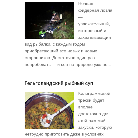
Ночная
фидерная ловля
—
увлекательный,
интересный и
захватывающий
вид рыбалки, с каждым годом
содержимо
приобретающий все новых и новых
взглянуть 
сторонников. Достаточно один раз
Тысячи охо
попробовать — и сон на природе уже не...
вопросом: 
любимой ры
Гельголандский рыбный суп
Узел для
Килограммовой
(Spade En
трески будет
вполне
достаточно для
этой лакомой
закуски, которую
нетрудно приготовить даже в условиях