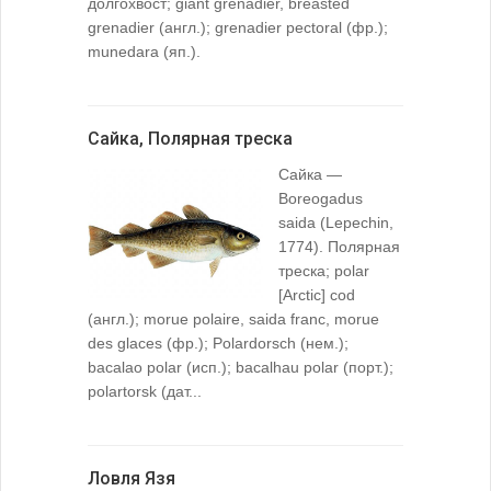
долгохвост; giant grenadier, breasted
grenadier (англ.); grenadier pectoral (фр.);
munedara (яп.).
Сайка, Полярная треска
Сайка —
Boreogadus
saida (Lepechin,
1774). Полярная
треска; polar
[Arctic] cod
(англ.); morue polaire, saida franc, morue
des glaces (фр.); Polardorsch (нем.);
bacalao polar (исп.); bacalhau polar (порт.);
polartorsk (дат...
Ловля Язя