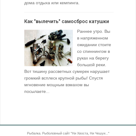
дома отдыха или кемпинга.
лопаточко
Как "вылечить" самосброс катушки
За лещом
Раннее утро. Вы
в напряженном
ожидании стоите
со спиннингом в
руках на берегу
большой реки.
Вот тишину рассветных сумерек нарушает
поклевку: 
громкий всплеск крупной рыбы! Спустя
кормушкой 
мгновение мощным взмахом вы
посылаете...
Рыбалка. Рыболовный сайт "Ни Хвоста, Ни Чешуи..."