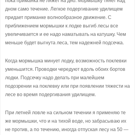
пока приманка не ляжет на дно. Мормышку тянет над
дном само течение. Легкое подергивание удилищем
придает приманке волнообразное движение. С
приближением мормышки к лодке выгиб лесы все
увеличивается и ее надо наматывать на катушку. Чем
меньше будет выгнута леса, тем надежней подсечка.
Когда мормышка минует лодку, возможность поклевки
уменьшится. Проводки чередуют вдоль обоих бортов
лодки. Подсечку надо делать при малейшем
подозрении на поклевку или при появлении тяжести на
лесе во время подергивания удилищем.
При летней ловле на сильном течении я применяю те
же мормышки, что и на тихой воде, но забрасываю их
не против, а по течению, иногда отпуская лесу на 50 —