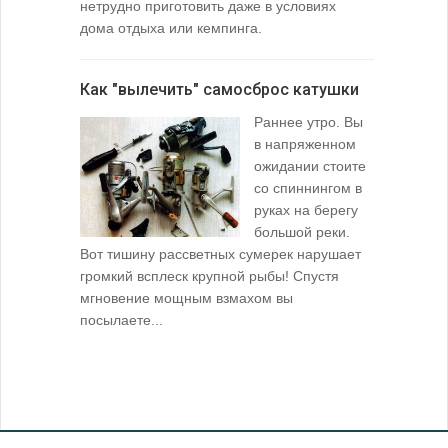
нетрудно приготовить даже в условиях
дома отдыха или кемпинга.
лопаточко
Как "вылечить" самосброс катушки
За лещом
Раннее утро. Вы
в напряженном
ожидании стоите
со спиннингом в
руках на берегу
большой реки.
Вот тишину рассветных сумерек нарушает
поклевку: 
громкий всплеск крупной рыбы! Спустя
кормушкой 
мгновение мощным взмахом вы
посылаете...