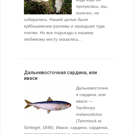
прогрелась, мы,
конечно, не
собирались. Нашей целью были
куйбышевские разливы и зашедшая туда
плотва. Но все подъезды к нашему
любимому месту оказались...
Дальневосточная сардина, или
иваси
Дальневосточна
я сардина, или
иваси —
Sardinops
melanostictus
(Temminck et
Schlegel, 1846). Иваси, сардина, сардинка,
япономорская сардина, японская сардина;