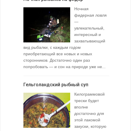
Ночная
фидерная ловля
—
увлекательный,
интересный и
захватывающий
вид рыбалки, с каждым годом
содержимо
приобретающий все новых и новых
взглянуть 
сторонников. Достаточно один раз
Тысячи охо
попробовать — и сон на природе уже не...
вопросом: 
любимой ры
Гельголандский рыбный суп
Узел для
Килограммовой
(Spade En
трески будет
вполне
достаточно для
этой лакомой
закуски, которую