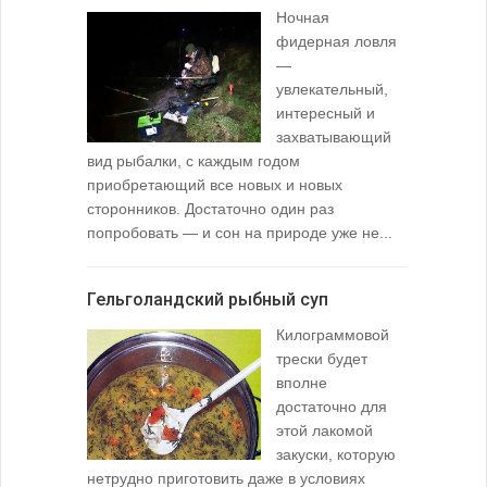
Ночная
фидерная ловля
—
увлекательный,
интересный и
захватывающий
вид рыбалки, с каждым годом
содержимо
приобретающий все новых и новых
взглянуть 
сторонников. Достаточно один раз
Тысячи охо
попробовать — и сон на природе уже не...
вопросом: 
любимой ры
Гельголандский рыбный суп
Узел для
Килограммовой
(Spade En
трески будет
вполне
достаточно для
этой лакомой
закуски, которую
нетрудно приготовить даже в условиях