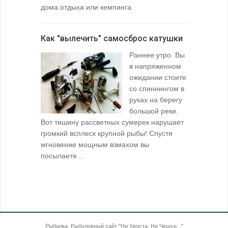
дома отдыха или кемпинга.
лопаточко
Как "вылечить" самосброс катушки
За лещом
Раннее утро. Вы
в напряженном
ожидании стоите
со спиннингом в
руках на берегу
большой реки.
Вот тишину рассветных сумерек нарушает
поклевку: 
громкий всплеск крупной рыбы! Спустя
кормушкой 
мгновение мощным взмахом вы
посылаете...
Рыбалка. Рыболовный сайт "Ни Хвоста, Ни Чешуи..."