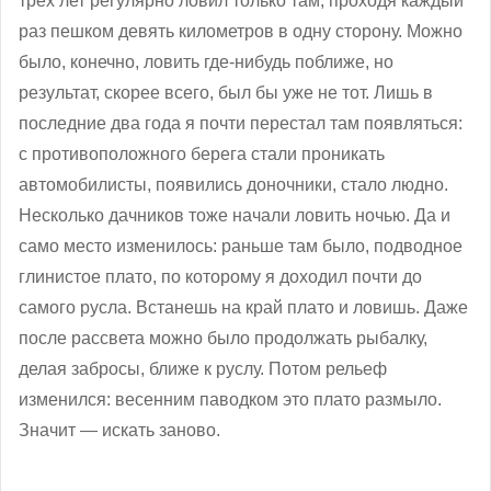
трех лет регулярно ловил только там, проходя каждый
раз пешком девять километров в одну сторону. Можно
было, конечно, ловить где-нибудь поближе, но
результат, скорее всего, был бы уже не тот. Лишь в
последние два года я почти перестал там появляться:
с противоположного берега стали проникать
автомобилисты, появились доночники, стало людно.
Несколько дачников тоже начали ловить ночью. Да и
само место изменилось: раньше там было, подводное
глинистое плато, по которому я доходил почти до
самого русла. Встанешь на край плато и ловишь. Даже
после рассвета можно было продолжать рыбалку,
делая забросы, ближе к руслу. Потом рельеф
изменился: весенним паводком это плато размыло.
Значит — искать заново.