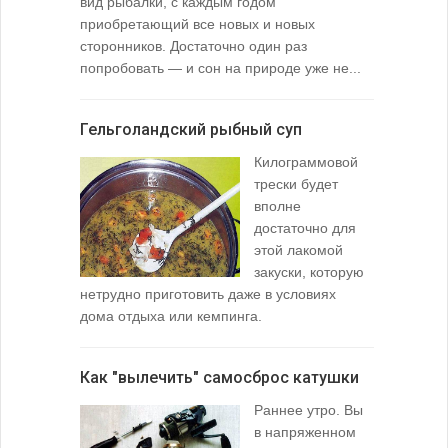
вид рыбалки, с каждым годом
содержимо
приобретающий все новых и новых
взглянуть 
сторонников. Достаточно один раз
Тысячи охо
попробовать — и сон на природе уже не...
вопросом: 
любимой ры
Гельголандский рыбный суп
Узел для
Килограммовой
(Spade En
трески будет
вполне
достаточно для
этой лакомой
закуски, которую
нетрудно приготовить даже в условиях
дома отдыха или кемпинга.
лопаточко
Как "вылечить" самосброс катушки
За лещом
Раннее утро. Вы
в напряженном