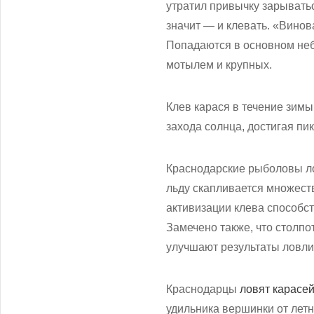
утратил привычку зарыватьс
значит — и клевать. «Винов
Попадаются в основном небо
мотылем и крупных.
Клев карася в течение зим
захода солнца, достигая пик
Краснодарские рыболовы лов
льду скапливается множест
активизации клева способст
Замечено также, что столпо
улучшают результаты ловли
Краснодарцы
ловят карасей
удильника вершинки от летн