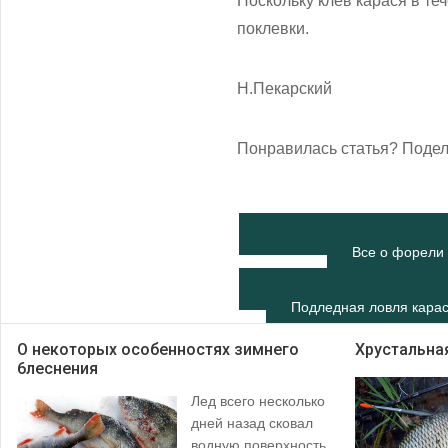
Поскольку клев карася в те
поклевки.
Н.Пекарский
Понравилась статья? Подел
Все о форели 
Подледная ловля кара
О некоторых особенностях зимнего
Хрустальна
6леснения
Лед всего несколько
дней назад сковал
водную поверхность