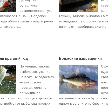
деревушке
чащ
Бутурлинке,
сев
расположенной чуть
заго
 автошоссе Пенза — Сердобск.
глубину. Многие рыболовы в э
сюда обилие лесных озер и речка
откладывают в сторону свои л
ая вместе с...
начинают перебирать зимние..
ли круглый год
Волжские извращения
По мнению многих
Ско
рыболовов, ужение
суда
на платных водоемах
стол
— это совсем
ловл
простая, если не
пре
примитивная
акт
ается, что этот процесс далек от
постоянно бегает и бурит, кто
не требует от рыболова никаких
одном месте. Кто-то блеснит, к