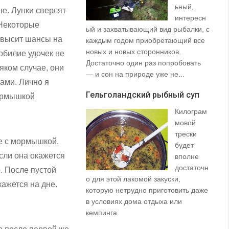
ьный,
не. Лунки сверлят
интересн
 Некоторые
ый и захватывающий вид рыбалки, с
35
овысит шансы на
каждым годом приобретающий все
со
новых и новых сторонников.
вз
 обилие удочек не
Достаточно один раз попробовать
пр
яком случае, они
— и сон на природе уже не...
щу
ками. Лично я
та
Гельголандский рыбный суп
мормышкой
на.
Килограм
Уз
мовой
(S
трески
е с мормышкой.
будет
сли она окажется
вполне
достаточн
. После пустой
о для этой лакомой закуски,
кажется на дне.
которую нетрудно приготовить даже
в условиях дома отдыха или
не
кемпинга.
ло