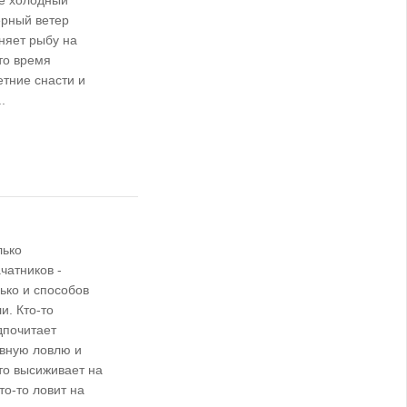
е холодный
ерный ветер
няет рыбу на
то время
етние снасти и
.
лько
чатников -
ько и способов
и. Кто-то
дпочитает
ивную ловлю и
-то высиживает на
то-то ловит на