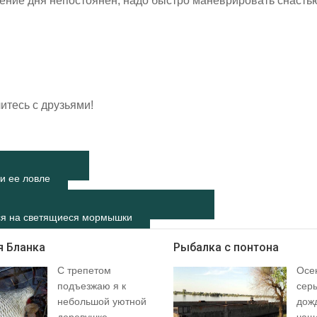
чение дня непостоянен, надо быстро маневрировать снасть
итесь с друзьями!
и ее ловле
ся на светящиеся мормышки
я Бланка
Рыбалка с понтона
С трепетом
Осен
подъезжаю я к
сер
небольшой уютной
дож