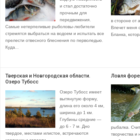
и стал достаточно
прочным для
передвижения.
в стороне от
Самые нетерпеливые рыболовы-любители
Влечет меня 
стремятся выбраться на водоем и испытать все
Бланка, котор
прелести отвесного блеснения по перволедью.
Куда...
Тверская и Новгородская области.
Ловля форе
Озеро Тубосс
Озеро Тубосс имеет
вытянутую форму,
длина его около 4 км,
ширина до 1 км.
Глубины средние —
до 6 - 7 м. Дно
рыбалка. Счит
твердое, местами илистое, встречаются
творчества и 