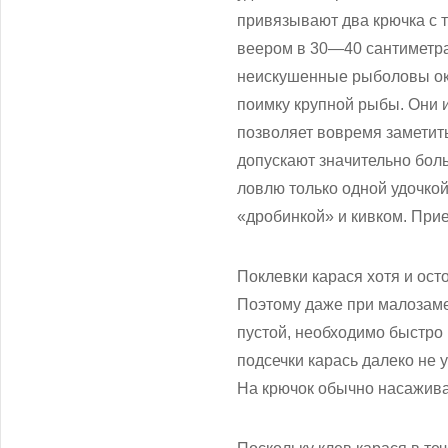
привязывают два крючка с т
веером в 30—40 сантиметра
неискушенные рыболовы окр
поимку крупной рыбы. Они и 
позволяет вовремя заметить
допускают значительно боль
ловлю только одной удочко
«дробинкой» и кивком. Пр
Поклевки карася хотя и ос
Поэтому даже при малозаме
пустой, необходимо быстро 
подсечки карась далеко не у
На крючок обычно насажива