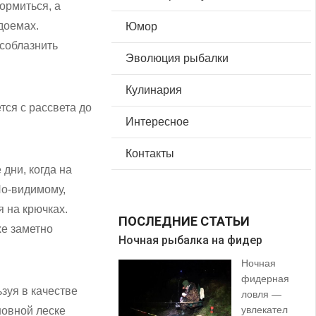
ормиться, а
доемах.
Юмор
 соблазнить
Эволюция рыбалки
Кулинария
ся с рассвета до
Интересное
Контакты
дни, когда на
По-видимому,
я на крючках.
ПОСЛЕДНИЕ СТАТЬИ
же заметно
Ночная рыбалка на фидер
В 
Ночная
фидерная
зуя в качестве
ловля —
увлекател
новной леске