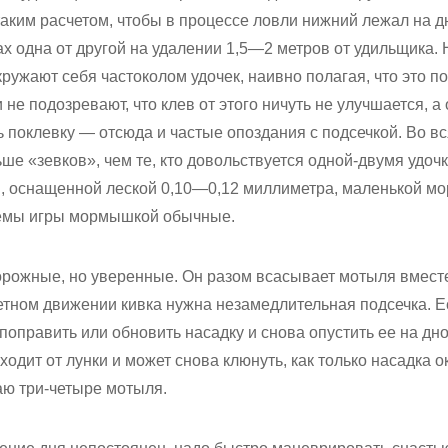
аким расчетом, чтобы в процессе ловли нижний лежал на д
х одна от другой на удалении 1,5—2 метров от удильщика.
ужают себя частоколом удочек, наивно полагая, что это п
не подозревают, что клев от этого ничуть не улучшается, а
 поклевку — отсюда и частые опоздания с подсечкой. Во вс
ше «зевков», чем те, кто довольствуется одной-двумя удоч
й, оснащенной леской 0,10—0,12 миллиметра, маленькой 
иемы игры мормышкой обычные.
торожные, но уверенные. Он разом всасывает мотыля вмест
тном движении кивка нужна незамедлительная подсечка. Е
поправить или обновить насадку и снова опустить ее на дно
ходит от лунки и может снова клюнуть, как только насадка о
ю три-четыре мотыля.