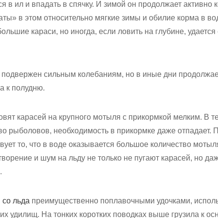
я в ил и впадать в спячку. И зимой он продолжает активно к
аты» в этом относительно мягкие зимы и обилие корма в во
льшие караси, но иногда, если ловить на глубине, удается
ы подвержен сильным колебаниям, но в иные дни продолжает
а к полудню.
ят карасей на крупного мотыля с прикормкой мелким. В те 
во рыболовов, необходимость в прикормке даже отпадает. 
вует то, что в воде оказывается большое количество мотыл
творение и шум на льду не только не пугают карасей, но да
.
 со льда
преимущественно поплавочными удочками, исполь
их удилищ. На тонких коротких поводках выше грузила к ос