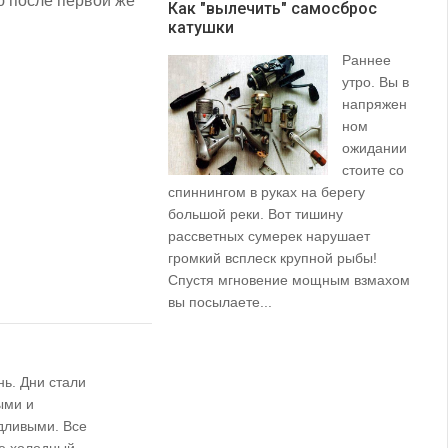
ю после первой же
Как "вылечить" самосброс
катушки
З
Раннее
утро. Вы в
напряжен
ном
ожидании
стоите со
спиннингом в руках на берегу
их
большой реки. Вот тишину
пр
рассветных сумерек нарушает
ко
громкий всплеск крупной рыбы!
ле
Спустя мгновение мощным взмахом
вы посылаете...
ь. Дни стали
ыми и
дливыми. Все