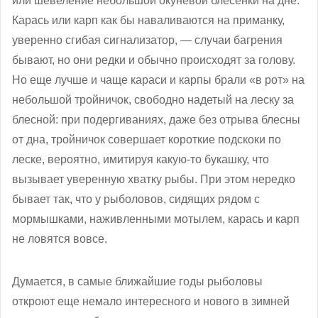
или шевеление небольшой окуневой блесенки на дне.
Карась или карп как бы наваливаются на приманку,
уверенно сгибая сигнализатор, — случаи багрения
бывают, но они редки и обычно происходят за голову.
Но еще лучше и чаще караси и карпы брали «в рот» на
небольшой тройничок, свободно надетый на леску за
блесной: при подергиваниях, даже без отрыва блесны
от дна, тройничок совершает короткие подскоки по
леске, вероятно, имитируя какую-то букашку, что
вызывает уверенную хватку рыбы. При этом нередко
бывает так, что у рыболовов, сидящих рядом с
мормышками, наживленными мотылем, карась и карп
не ловятся вовсе.
Думается, в самые ближайшие годы рыболовы
откроют еще немало интересного и нового в зимней