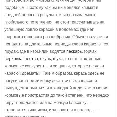
пристрастия во многом близки лещу, густере и им
подобным. Поэтому как бы ни менялся климат в
средней полосе в результате так называемого
глобального потепления, не стоит рассчитывать на
успешную ловлю карасей в водоемах, где нет
широкого видового разнообразия. Обычно случается
попадать на длительные периоды клева карася в тех
прудах, где в изобилии водятся
пескарь
, горчак,
верховка
,
плотва
,
окунь
,
щука
, то есть и активные
кормовые конкуренты, и хищники, которые не дают
карасю «дремать». Таким образом, карась здесь не
нагуливает под зимовку достаточных запасов и
вынужден кормиться и в холодной воде, часто меняя
кормовые пристрастия до такой степени, что нередко
вдруг попадается или на мелкую блесенку —
становится хищником, или ловится в полводы —