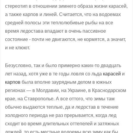
стереотип в отношении зимнего образа жизни карасей,
а также карпов и линей. Считается, что на водоемах
средней полосы эти теплолюбивые рыбы на все
время ледостава впадают в очень пассивное
состояние - почти не двигаются, не кормятся, а значит,
и не клюют.
Безусловно, так и было примерно каких-то двадцать
лет назад, хотя уже в те годы ловля со льда
карасей
и
карпов
была вполне заурядным делом в южных
регионах — в Молдавии, на Украине, в Краснодарском
крае, на Ставрополье. А все оттого, что зимы там
обычно выдаются теплые, да и ледостав в течение
холодного периода не раз прерывается, когда лед
сходит во время длительных оттепелей и затяжных
дождей, то есть местные водоемы всю зиму как бы