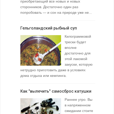
приобретающий все новых и новых
взглянуть 
сторонников. Достаточно один раз
Тысячи охо
попробовать — и сон на природе уже не...
вопросом: 
любимой ры
Гельголандский рыбный суп
Узел для
Килограммовой
(Spade En
трески будет
вполне
достаточно для
этой лакомой
закуски, которую
нетрудно приготовить даже в условиях
дома отдыха или кемпинга.
лопаточко
Как "вылечить" самосброс катушки
За лещом
Раннее утро. Вы
в напряженном
ожидании стоите