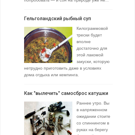
любимой ры
Гельголандский рыбный суп
Узел для
Килограммовой
(Spade En
трески будет
вполне
достаточно для
этой лакомой
закуски, которую
нетрудно приготовить даже в условиях
дома отдыха или кемпинга.
лопаточко
Как "вылечить" самосброс катушки
За лещом
Раннее утро. Вы
в напряженном
ожидании стоите
со спиннингом в
руках на берегу