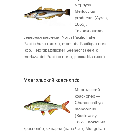
мерлуза —
Merluccius
productus (Ayres,
1855).
Тихоокеанская
северная мерлуза; North Pacific hake,
Pacific hake (англ.); merlu du Pacifique nord
(фр.); Nordpazifischer Seehecht (нем.);
merluza del Pacifico norte, pescadilla (исп.).
Монгольский краснопёр
Монгольский
краснопёр —
Chanodichthys
mongolicus
(Basilewsky,
1855). Колючий
краснопёр; сипарчи (нанайск.); Mongolian