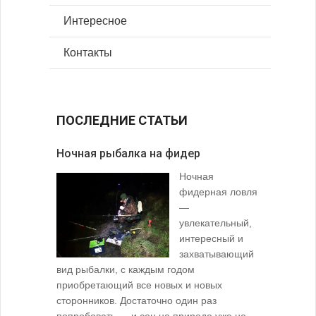
Интересное
Контакты
ПОСЛЕДНИЕ СТАТЬИ
Ночная рыбалка на фидер
В желудк
Ночная
фидерная ловля
—
увлекательный,
интересный и
захватывающий
вид рыбалки, с каждым годом
содержимо
приобретающий все новых и новых
взглянуть 
сторонников. Достаточно один раз
Тысячи охо
попробовать — и сон на природе уже не...
вопросом: 