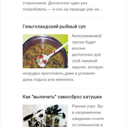
сторонников. Достаточно один раз
Тысячи охо
попробовать — и сон на природе уже не...
вопросом: 
любимой ры
Гельголандский рыбный суп
Узел для
Килограммовой
(Spade En
трески будет
вполне
достаточно для
этой лакомой
закуски, которую
нетрудно приготовить даже в условиях
дома отдыха или кемпинга.
лопаточко
Как "вылечить" самосброс катушки
За лещом
Раннее утро. Вы
в напряженном
ожидании стоите
со спиннингом в