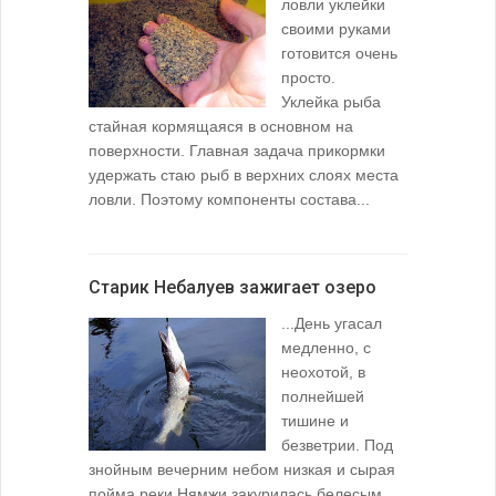
ловли уклейки
своими руками
готовится очень
просто.
Уклейка рыба
стайная кормящаяся в основном на
поверхности. Главная задача прикормки
удержать стаю рыб в верхних слоях места
ловли. Поэтому компоненты состава...
Старик Небалуев зажигает озеро
...День угасал
медленно, с
неохотой, в
полнейшей
тишине и
безветрии. Под
знойным вечерним небом низкая и сырая
пойма реки Нямжи закурилась белесым