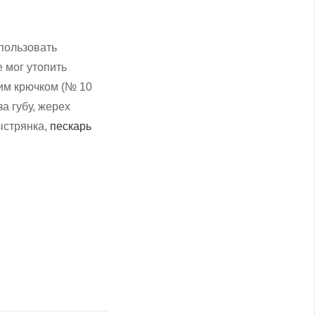
спользовать
 мог утопить
ним крючком (№ 10
а губу, жерех
ыстрянка,
пескарь