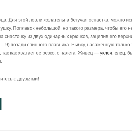
.
ца. Для этой ловли желательна бегучая оснастка, можно и
ушку. Поплавок небольшой, но такого размера, чтобы его не
а снасточку из двух одинарных крючков, зацепив его верх
7—9) позади спинного плавника. Рыбку, насаженную только з
 так как хватает ее резко, с налета. Живец —
уклея
,
елец
, б
.
итесь с друзьями!