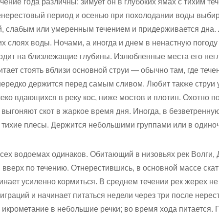
ение года различны: зимует он в глубоких ямах с тихим теч
ленерестовый период и осенью при похолодании воды выбир
ой, слабым или умеренным течением и придерживается дна
их слоях воды. Ночами, а иногда и днем в ненастную погоду
дит на близлежащие глубины. Излюбленные места его нег
итает стоять вблизи основной струи — обычно там, где тече
 нередко держится перед самым сливом. Любит также струи 
леко вдающихся в реку кос, ниже мостов и плотин. Охотно 
 выгоняют скот в жаркое время дня. Иногда, в безветренную
 тихие плесы. Держится небольшими группами или в одиноч
всех водоемах одинаков. Обитающий в низовьях рек Волги, 
 вверх по течению. Отнерестившись, в основной массе ска
инает усиленно кормиться. В среднем течении рек жерех н
граций и начинает питаться недели через три после нepecт
 икрометание в небольшие речки; во время хода питается. 