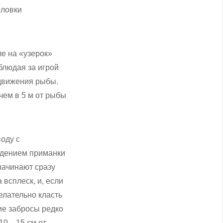
оловки
ле на «узерок»
блюдая за игрой
 движения рыбы.
чем в 5 м от рыбы
оду с
адением приманки
начинают сразу
 всплеск, и, если
елательно класть
ие забросы редко
 10—15 см от