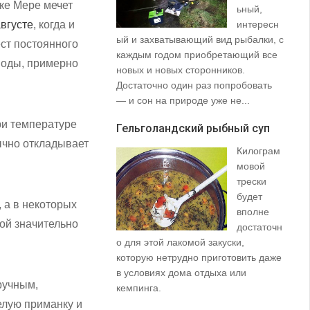
еке Мере мечет
ьный,
вгусте
, когда и
интересн
ый и захватывающий вид рыбалки, с
35
ст постоянного
каждым годом приобретающий все
со
воды, примерно
новых и новых сторонников.
вз
Достаточно один раз попробовать
пр
— и сон на природе уже не...
щу
та
и температуре
Гельголандский рыбный суп
на.
ычно откладывает
Килограм
Уз
мовой
(S
трески
будет
 а в некоторых
вполне
бой значительно
достаточн
о для этой лакомой закуски,
которую нетрудно приготовить даже
в условиях дома отдыха или
ручным,
не
кемпинга.
ло
елую приманку и