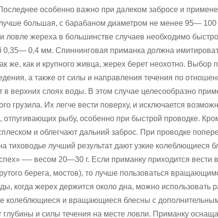
 Последнее особенно важно при далеком забросе и примен
 лучше большая, с барабаном диаметром не менее 95— 100
ри ловле жереха в большинстве случаев необходимо быстро
 0,35— 0,4 мм. Спиннинговая приманка должна имитирова
ак же, как и крупного живца, жерех берет неохотно. Выбор 
едения, а также от силы и направления течения по отношен
ут в верхних слоях воды. В этом случае целесообразно при
го грузила. Их легче вести поверху, и исключается возмож
 отпугивающих рыбу, особенно при быстрой проводке. Кром
сплеском и облегчают дальний заброс. При проводке попере
 на тиховодье лучший результат дают узкие колеблющиеся 
спех» —- весом 20—30 г. Если приманку приходится вести 
рутого берега, мостов), то лучше пользоваться вращающим
ды, когда жерех держится около дна, можно использовать 
кие колеблющиеся и вращающиеся блесны с дополнительным
т глубины и силы течения на месте ловли. Приманку оснащ