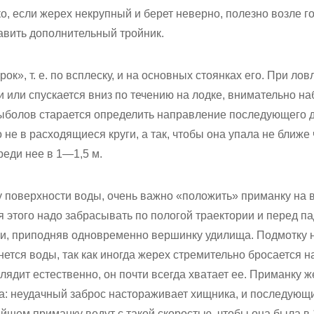
, если жерех некрупный и берет неверно, полезно возле г
вить дополнительный тройник.
ок», т. е. по всплеску, и на основных стоянках его. При лов
и или спускается вниз по течению на лодке, внимательно на
рыболов старается определить направление последующего
не в расходящиеся круги, а так, чтобы она упала не ближе 
еди нее в 1—1,5 м.
у поверхности воды, очень важно «положить» приманку на в
 этого надо забрасывать по пологой траектории и перед п
и, приподняв одновременно вершинку удилища. Подмотку 
нется воды, так как иногда жерех стремительно бросается на
лядит естественно, он почти всегда хватает ее. Приманку ж
за: неудачный заброс настораживает хищника, и последующ
йшем приманку ведут с такой скоростью, чтобы она была в