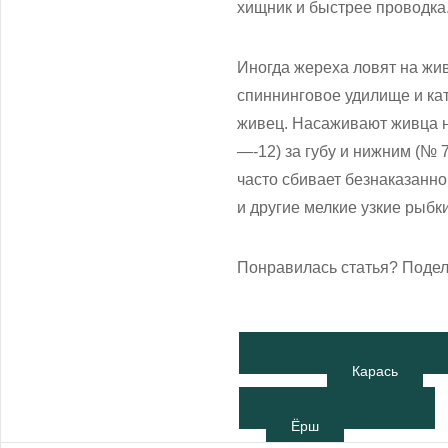
хищник и быстрее проводка
Иногда жереха ловят на жив
спиннинговое удилище и кат
живец. Насаживают живца н
—-12) за губу и нижним (№ 
часто сбивает безнаказанно,
и другие мелкие узкие рыбки
Понравилась статья? Подел
Карась
Ёрш