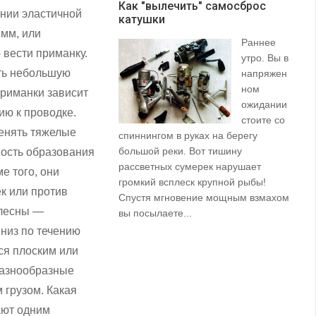
Как "вылечить" самосброс
ении эластичной
катушки
З
 мм, или
Раннее
 вести приманку.
утро. Вы в
ть небольшую
напряжен
ном
приманки зависит
ожидании
ию к проводке.
стоите со
менять тяжелые
спиннингом в руках на берегу
их
большой реки. Вот тишину
пр
ность образования
рассветных сумерек нарушает
ко
е того, они
громкий всплеск крупной рыбы!
ле
к или против
Спустя мгновение мощным взмахом
блесны —
вы посылаете...
вниз по течению
ся плоским или
разнообразные
 грузом. Какая
ают одним