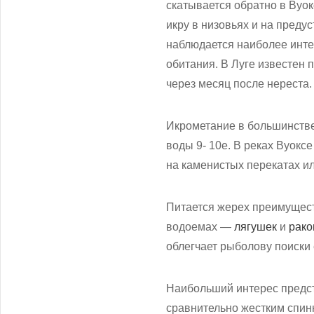
скатывается обратно в Вуок
икру в низовьях и на преду
наблюдается наиболее инте
обитания. В Луге известен
через месяц после нереста.
Икрометание в большинств
воды 9- 10е. В реках Вуокс
на каменистых перекатах ил
Питается жерех преимущест
водоемах —
лягушек
и
рако
облегчает рыболову поиски 
Наибольший интерес предс
сравнительно жестким спин