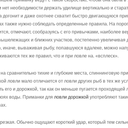
м нет необходимости держать удилище вертикально и стара
а догонит и даже охотнее схватит быстро двигающуюся при
ах также нужно соблюдать определенные правила. На порог
жится, отмечают, сообразуясь с его привычками, наиболее в
 вышележащих и ближних участков, постепенно увеличивая 
ю, иначе, вываживая рыбу, попавшуюся вдалеке, можно напуг
иваются тех же правил, что и при ловле на. «всплеск».
 на сравнительно тихие и глубокие места, спиннинговую пр
кой ловли мало отличается от ловли других рыб в тех же усл
 его и дорожкой, так как он меньше пугается проходящей л
слоях воды. Приманки для
ловли дорожкой
употребляют такие
ах.
резкая. Обычно ощущают короткий удар, который тем сильн