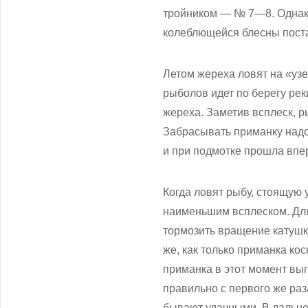
тройником — № 7—8. Однако
колеблющейся блесны поста
Летом жереха ловят на «узер
рыболов идет по берегу рек
жереха. Заметив всплеск, 
Забрасывать приманку надо 
и при подмотке прошла впер
Когда ловят рыбу, стоящую 
наименьшим всплеском. Для
тормозить вращение катушк
же, как только приманка кос
приманка в этот момент выг
правильно с первого же ра
бывают удачными. В дальне