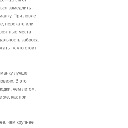
ться замедлить
манку. При ловле
е, перекате или
ероятные места
дальность заброса
ать ту, что стоит
иманку лучше
овиях. В это
одки, чем летом,
 же, как при
ее, чем крупнее