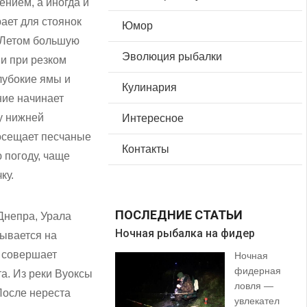
ением, а иногда и
ает для стоянок
Юмор
. Летом большую
Эволюция рыбалки
 и при резком
лубокие ямы и
Кулинария
ние начинает
у нижней
Интересное
посещает песчаные
Контакты
 погоду, чаще
ку.
ПОСЛЕДНИЕ СТАТЬИ
Днепра, Урала
Ночная рыбалка на фидер
В 
тывается на
е совершает
Ночная
фидерная
a. Из реки Вуоксы
ловля —
После нереста
увлекател