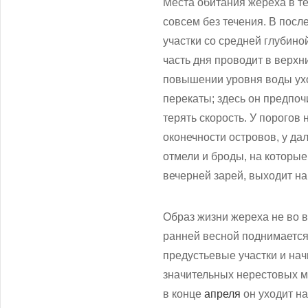
Места обитания жереха в теч
совсем без течения. В пос
участки со средней глубин
часть дня проводит в верхн
повышении уровня воды ухо
перекаты; здесь он предпоч
терять скорость. У порогов
оконечности островов, у да
отмели и броды, на которые
вечерней зарей, выходит на
Образ жизни жереха не во 
ранней весной поднимается
предустьевые участки и нач
значительных нерестовых ми
в конце
апреля
он уходит на