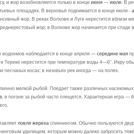
су, и жор возобновляется только в конце
июня
—
июле
. В р
стьевых площадях. В верховья поднимается в конце июля -
а
нсивный жор. В реках Волхове и Луге нерестится вблизи ме
 преднерестовый жор; в Волхове жор начинается при спаде 
е водоемов наблюдается в конце апреля —
середине мая
пр
е и Тереке нерестится при температуре воды 4—6". Икру об
и песчаных косах; в низовьях рек иногда — на полях.
венно мелкой рыбой. Поедает также различных насекомых,
в
, в погоне за рыбой часто плещется. Характерная игра — 
его.
тавляет
ловля жереха
спиннингом. Обычно пользуются дву
нинговым удилищем, которым можно далеко забросить тяж