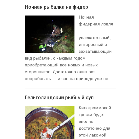
Ночная рыбалка на фидер
В желудк
Ночная
фидерная ловля
—
увлекательный,
интересный и
захватывающий
вид рыбалки, с каждым годом
содержимо
приобретающий все новых и новых
взглянуть 
сторонников. Достаточно один раз
Тысячи охо
попробовать — и сон на природе уже не...
вопросом: 
любимой ры
Гельголандский рыбный суп
Узел для
Килограммовой
(Spade En
трески будет
вполне
достаточно для
этой лакомой