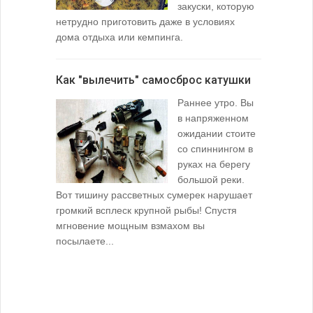
закуски, которую
нетрудно приготовить даже в условиях
дома отдыха или кемпинга.
лопаточко
Как "вылечить" самосброс катушки
За лещом
Раннее утро. Вы
в напряженном
ожидании стоите
со спиннингом в
руках на берегу
большой реки.
Вот тишину рассветных сумерек нарушает
поклевку: 
громкий всплеск крупной рыбы! Спустя
кормушкой 
мгновение мощным взмахом вы
посылаете...