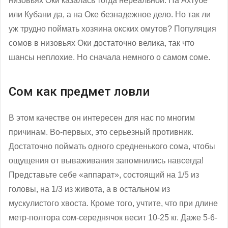
низовьях Оки казалась тогда нереальной. На Ахтубе
или Кубани да, а на Оке безнадежное дело. Но так ли
уж трудно поймать хозяина окских омутов? Популяция
сомов в низовьях Оки достаточно велика, так что
шансы неплохие. Но сначала немного о самом соме.
Сом как предмет ловли
В этом качестве он интересен для нас по многим
причинам. Во-первых, это серьезный противник.
Достаточно поймать одного средненького сома, чтобы
ощущения от вываживания запомнились навсегда!
Представьте себе «аппарат», состоящий на 1/5 из
головы, на 1/3 из живота, а в остальном из
мускулистого хвоста. Кроме того, учтите, что при длине
метр-полтора сом-середнячок весит 10-25 кг. Даже 5-6-