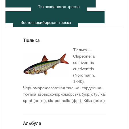
Тихоокеанская треска
Восточносибирская треска
Тюлька
Тюлька —
Clupeonella
cultriventris
cultriventris
(Nordmann,
1840).
Черноморскоазовская тюлька, сарделька;
тюлька азовьскочорноморська (укр.); tyulka
sprat (англ.); clu-peonelle (фр.); Kilka (нем.).
Альбула