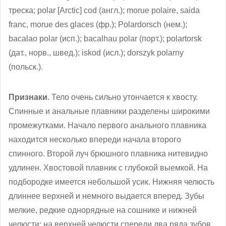
треска; polar [Arctic] cod (англ.); morue polaire, saida
franc, morue des glaces (фр.); Polardorsch (нем.);
bacalao polar (исп.); bacalhau polar (порт.); polartorsk
(дат., норв., швед.); iskod (исл.); dorszyk polarny
(польск.).
Признаки
. Тело очень сильно утончается к хвосту.
Спинные и анальные плавники разделены широкими
промежутками. Начало первого анального плавника
находится несколько впереди начала второго
спинного. Второй луч брюшного плавника нитевидно
удлинен. Хвостовой плавник с глубокой выемкой. На
подбородке имеется небольшой усик. Нижняя челюсть
длиннее верхней и немного выдается вперед. Зубы
мелкие, редкие однорядные на сошнике и нижней
челюсти; на верхней челюсти спереди два ряда зубов,