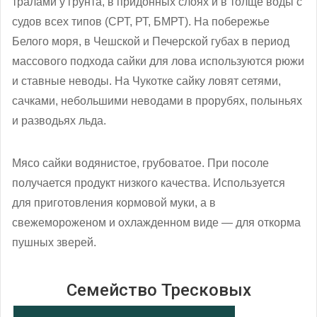
тралами у грунта, в придонных слоях и в толще воды с
судов всех типов (СРТ, РТ, БМРТ). На побережье
Белого моря, в Чешской и Печерской губах в период
массового подхода сайки для лова используются рюжи
и ставные неводы. На Чукотке сайку ловят сетями,
сачками, небольшими неводами в прорубях, полыньях
и разводьях льда.
Мясо сайки водянистое, грубоватое. При посоле
получается продукт низкого качества. Используется
для приготовления кормовой муки, а в
свежемороженом и охлажденном виде — для откорма
пушных зверей.
Семейство Тресковых