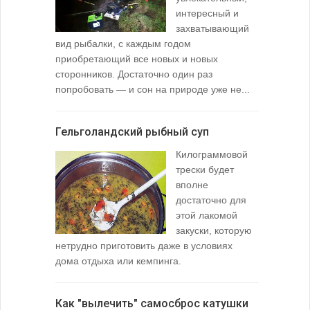
интересный и
захватывающий
вид рыбалки, с каждым годом
содержимо
приобретающий все новых и новых
взглянуть 
сторонников. Достаточно один раз
Тысячи охо
попробовать — и сон на природе уже не...
вопросом: 
любимой ры
Гельголандский рыбный суп
Узел для
Килограммовой
(Spade En
трески будет
вполне
достаточно для
этой лакомой
закуски, которую
нетрудно приготовить даже в условиях
дома отдыха или кемпинга.
лопаточко
Как "вылечить" самосброс катушки