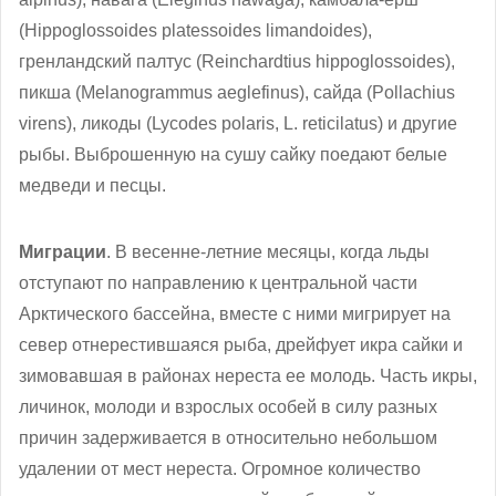
(Hippoglossoides platessoides limandoides),
гренландский палтус (Reinchardtius hippoglossoides),
пикша (Melanogrammus aeglefinus), сайда (Pollachius
virens), ликоды (Lycodes polaris, L. reticilatus) и другие
рыбы. Выброшенную на сушу сайку поедают белые
медведи и песцы.
Миграции
. В весенне-летние месяцы, когда льды
отступают по направлению к центральной части
Арктического бассейна, вместе с ними мигрирует на
север отнерестившаяся рыба, дрейфует икра сайки и
зимовавшая в районах нереста ее молодь. Часть икры,
личинок, молоди и взрослых особей в силу разных
причин задерживается в относительно небольшом
удалении от мест нереста. Огромное количество