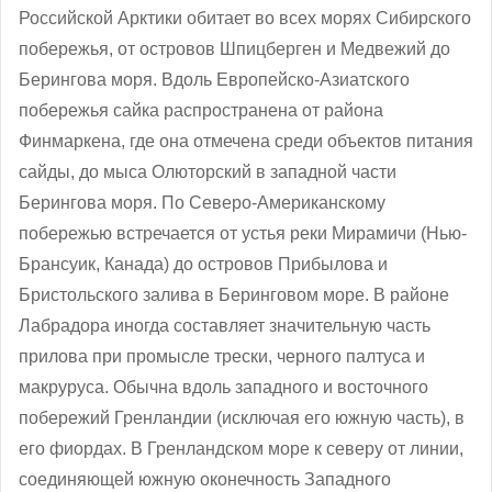
Российской Арктики обитает во всех морях Сибирского
побережья, от островов Шпицберген и Медвежий до
Берингова моря. Вдоль Европейско-Азиатского
побережья сайка распространена от района
Финмаркена, где она отмечена среди объектов питания
сайды, до мыса Олюторский в западной части
Берингова моря. По Северо-Американскому
побережью встречается от устья реки Мирамичи (Нью-
Брансуик, Канада) до островов Прибылова и
Бристольского залива в Беринговом море. В районе
Лабрадора иногда составляет значительную часть
прилова при промысле трески, черного палтуса и
макруруса. Обычна вдоль западного и восточного
побережий Гренландии (исключая его южную часть), в
его фиордах. В Гренландском море к северу от линии,
соединяющей южную оконечность Западного