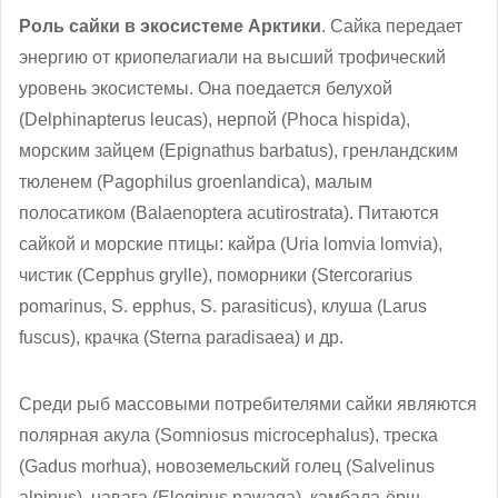
Роль сайки в экосистеме Арктики
. Сайка передает
энергию от криопелагиали на высший трофический
уровень экосистемы. Она поедается белухой
(Delphinapterus leucas), нерпой (Phoca hispida),
морским зайцем (Epignathus barbatus), гренландским
тюленем (Pagophilus groenlandica), малым
полосатиком (Balaenoptera acutirostrata). Питаются
сайкой и морские птицы: кайра (Uria lomvia lomvia),
чистик (Cepphus grylle), поморники (Stercorarius
pomarinus, S. epphus, S. parasiticus), клуша (Larus
fuscus), крачка (Sterna paradisaea) и др.
Среди рыб массовыми потребителями сайки являются
полярная акула (Somniosus microcephalus), треска
(Gadus morhua), новоземельский голец (Salvelinus
alpinus), навага (Eleginus nawaga), камбала-ёрш