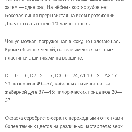
затем — один ряд. На нёбных костях зубов нет.
Боковая линия прерывистая на всем протяжении.
Диаметр глаза около 1/3 длины головы.
Чешуя мелкая, погруженная в кожу, не налегающая.
Кроме обычных чешуй, на теле имеются костные
пластинки с шипиками на вершине.
D1 10—16; D2 12—17; D3 16—24; A1 13—21; А2 17—
23; позвонков 49—57; жаберных тычинок на 1-й
жаберной дуге 37—45; пилорических придатков 20—
37.
Окраска серебристо-серая с переходными оттенками
более темных цветов на различных частях тела: верх