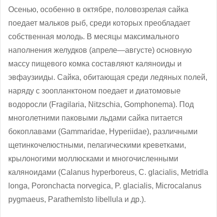
Осенью, особенно в октябре, половозрелая сайка
поедает мальков рыб, среди которых преобладает
собственная молодь. В месяцы максимального
наполнения желудков (апреле—августе) основную
массу пищевого комка составляют каляноиды и
эвфаузииды. Сайка, обитающая среди ледяных полей,
наряду с зоопланктоном поедает и диатомовые
водоросли (Fragilaria, Nitzschia, Gomphonema). Под
многолетними паковыми льдами сайка питается
бокоплавами (Gammaridae, Нуperiidae), различными
щетинкочелюстными, пелагическими креветками,
крылоногими моллюсками и многочисленными
каляноидами (Calanus hyperboreus, С. glacialis, Metridla
longa, Poronchacta norvegica, P. glacialis, Microcalanus
pygmaeus, Parathemlsto libellula и др.).