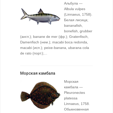
Альбула —
Albula vulpes
(Linnaeus, 1758).
Белая лисица;
bananafish,
bonefish, grubber
(англ.); banane de mer (фр.); Gratenfisch,
Damenfisch (нем.); macabi boca redonda,
macabi (исп.); peixe-banana, ubarana cola
de rato (порт.);...
Морская камбала
Морская
камбала —
Pleuronectes
platessa
Linnaeus, 1758.
Обыкновенная