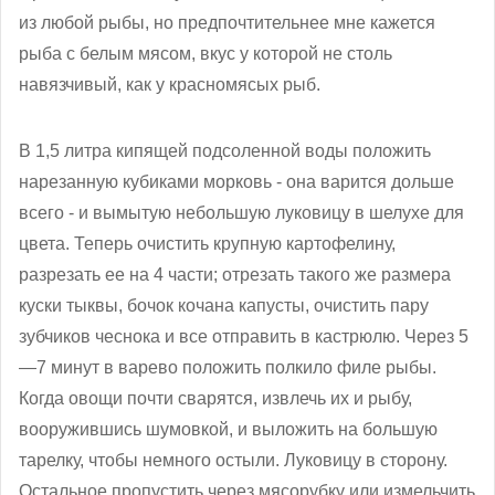
из любой рыбы, но предпочтительнее мне кажется
рыба с белым мясом, вкус у которой не столь
навязчивый, как у красномясых рыб.
В 1,5 литра кипящей подсоленной воды положить
нарезанную кубиками морковь - она варится дольше
всего - и вымытую небольшую луковицу в шелухе для
цвета. Теперь очистить крупную картофелину,
разрезать ее на 4 части; отрезать такого же размера
куски тыквы, бочок кочана капусты, очистить пару
зубчиков чеснока и все отправить в кастрюлю. Через 5
—7 минут в варево положить полкило филе рыбы.
Когда овощи почти сварятся, извлечь их и рыбу,
вооружившись шумовкой, и выложить на большую
тарелку, чтобы немного остыли. Луковицу в сторону.
Остальное пропустить через мясорубку или измельчить