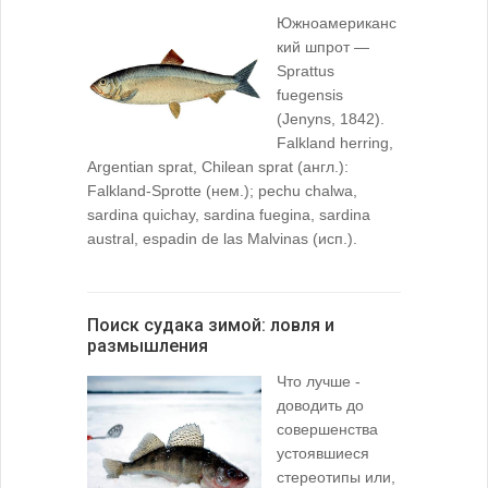
Южноамериканс
кий шпрот —
Sprattus
fuegensis
(Jenyns, 1842).
Falkland herring,
Argentian sprat, Chilean sprat (англ.):
Falkland-Sprotte (нем.); pechu chalwa,
sardina quichay, sardina fuegina, sardina
austral, espadin de las Malvinas (исп.).
Поиск судака зимой: ловля и
размышления
Что лучше -
доводить до
совершенства
устоявшиеся
стереотипы или,