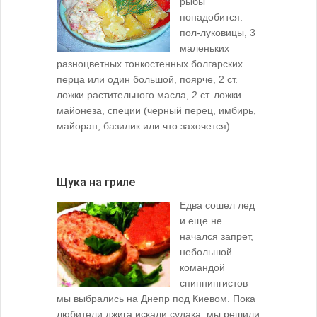
рыбы
понадобится:
пол-луковицы, 3
маленьких
разноцветных тонкостенных болгарских
перца или один большой, поярче, 2 ст.
ложки растительного масла, 2 ст. ложки
майонеза, специи (черный перец, имбирь,
майоран, базилик или что захочется).
Щука на гриле
Едва сошел лед
и еще не
начался запрет,
небольшой
командой
спиннингистов
мы выбрались на Днепр под Киевом. Пока
любители джига искали судака, мы решили