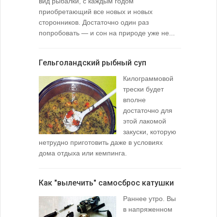
вид рыбалки, с каждым годом
содержимо
приобретающий все новых и новых
взглянуть 
сторонников. Достаточно один раз
Тысячи охо
попробовать — и сон на природе уже не...
вопросом: 
любимой ры
Гельголандский рыбный суп
Узел для
Килограммовой
(Spade En
трески будет
вполне
достаточно для
этой лакомой
закуски, которую
нетрудно приготовить даже в условиях
дома отдыха или кемпинга.
лопаточко
Как "вылечить" самосброс катушки
За лещом
Раннее утро. Вы
в напряженном