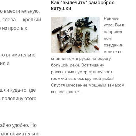
Как "вылечить" самосброс
катушки
З
о вместительную,
Раннее
, слева — крепкий
утро. Вы в
 из простых
напряжен
ном
ожидании
стоите со
ато внимательно
спиннингом в руках на берегу
их
ил и
большой реки. Вот тишину
пр
рассветных сумерек нарушает
ко
громкий всплеск крупной рыбы!
ле
Спустя мгновение мощным взмахом
ли куда-то, где
вы посылаете...
 половину этого
айно удобно. Но
 смог внимательно