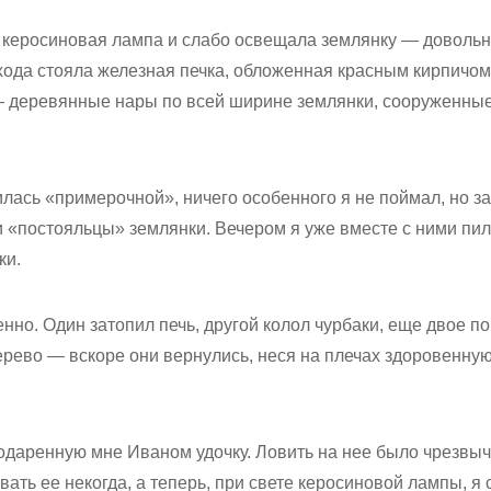
 керосиновая лампа и слабо освещала землянку — довольн
входа стояла железная печка, обложенная красным кирпичом
 деревянные нары по всей ширине землянки, сооруженные
лась «примерочной», ничего особенного я не поймал, но з
и «постояльцы» землянки. Вечером я уже вместе с ними пил
ки.
но. Один затопил печь, другой колол чурбаки, еще двое пош
ерево — вскоре они вернулись, неся на плечах здоровенную
подаренную мне Иваном удочку. Ловить на нее было чрезвыч
ать ее некогда, а теперь, при свете керосиновой лампы, я