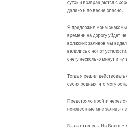
суток и возвращаются с хор
далеко и по весне опасно.
Я предложил моим знакомым 
времени на дорогу уйдет, ч
волжских заливов мы видели
валились с ног от усталост
снегу несколько минут и чут
Тогда я решил действовать 
своих родных, что могу ост
Предстояло пройти через оч
неизвестные мне заливы ле
Была оттепель. На Волге сто