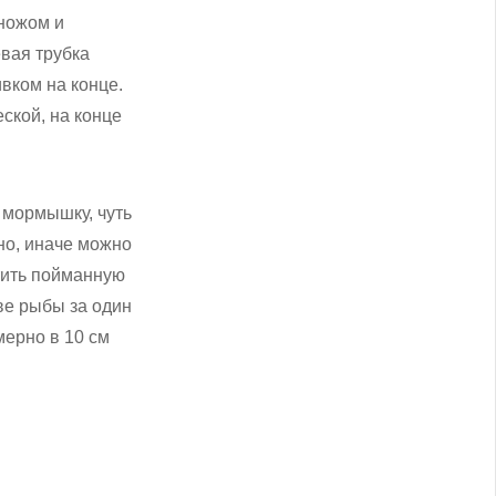
 ножом и
вая трубка
вком на конце.
ской, на конце
 мормышку, чуть
но, иначе можно
тить пойманную
ве рыбы за один
ерно в 10 см