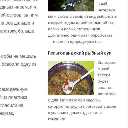
ьный,
рудным инеем, и я
интересн
ой остров, за ним
ый и захватывающий вид рыбалки, с
35
каждым годом приобретающий все
со
ла все дальше и
новых и новых сторонников.
вз
протоку, больше
Достаточно один раз попробовать
пр
— и сон на природе уже не...
щу
та
Гельголандский рыбный суп
на.
 чтобы не мешать
Килограм
 освоили одну из
Уз
мовой
(S
трески
будет
вполне
 самодельную
достаточн
й из пластика,
о для этой лакомой закуски,
игласили на
которую нетрудно приготовить даже
в условиях дома отдыха или
рюкзак,
не
кемпинга.
ло