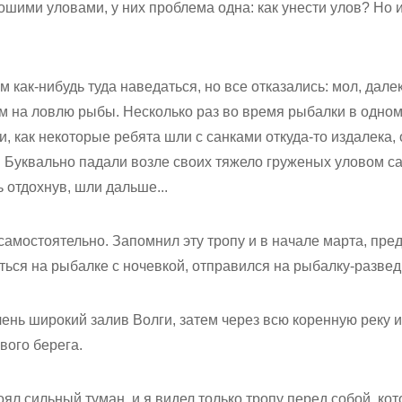
ошими уловами, у них проблема одна: как унести улов? Но и
как-нибудь туда наведаться, но все отказались: мол, дале
ем на ловлю рыбы. Несколько раз во время рыбалки в одно
, как некоторые ребята шли с санками откуда-то издалека,
и. Буквально падали возле своих тяжело груженых уловом са
ь отдохнув, шли дальше...
самостоятельно. Запомнил эту тропу и в начале марта, пр
аться на рыбалке с ночевкой, отправился на рыбалку-развед
ень широкий залив Волги, затем через всю коренную реку и
вого берега.
ял сильный туман, и я видел только тропу перед собой, кот