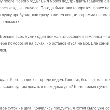
 после Нового года? Был мороз под тридцать градусов с в
через каждые полчаса. Погода была, как говорится, вовсе н
о лунку пробурил, как сразу залетел лещ килограмма на полт
но ломился.
. Больше всех мужик один поймал из соседней землянки — о
себе поморозил на руках, но остановиться не мог. Еле санк
лся.
ал. Я его на днях в городе видел. Говорит, был в землянке
пенсионеру, там делать в выходные дни? В это время лучше
вое суток не шла. Кончились продукты, я хотел было уже с