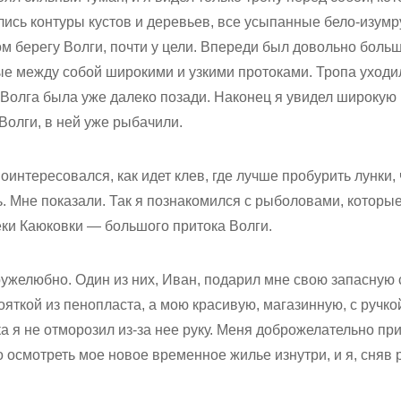
зались контуры кустов и деревьев, все усыпанные бело-изум
ом берегу Волги, почти у цели. Впереди был довольно больш
ые между собой широкими и узкими протоками. Тропа уходи
Волга была уже далеко позади. Наконец я увидел широкую 
Волги, в ней уже рыбачили.
оинтересовался, как идет клев, где лучше пробурить лунки,
ь. Мне показали. Так я познакомился с рыболовами, которые
еки Каюковки — большого притока Волги.
ружелюбно. Один из них, Иван, подарил мне свою запасную
кояткой из пенопласта, а мою красивую, магазинную, с ручко
а я не отморозил из-за нее руку. Меня доброжелательно пр
 осмотреть мое новое временное жилье изнутри, и я, сняв 