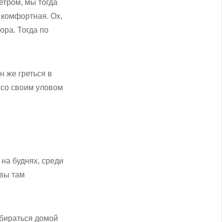
етром, мы тогда
е комфортная. Ох,
ора. Тогда по
н же греться в
и со своим уловом
 на буднях, среди
 вы там
обираться домой