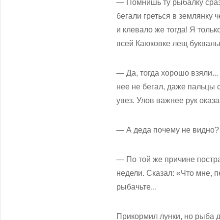
— Помнишь ту рыбалку сразу
бегали греться в землянку 
и клевало же тогда! Я тольк
всей Каюковке лещ букваль
— Да, тогда хорошо взяли..
нее не бегал, даже пальцы 
увез. Улов важнее рук оказа
— А деда почему не видно?
— По той же причине пострад
недели. Сказал: «Что мне, 
рыбачьте...
Прикормил лунки, но рыба д