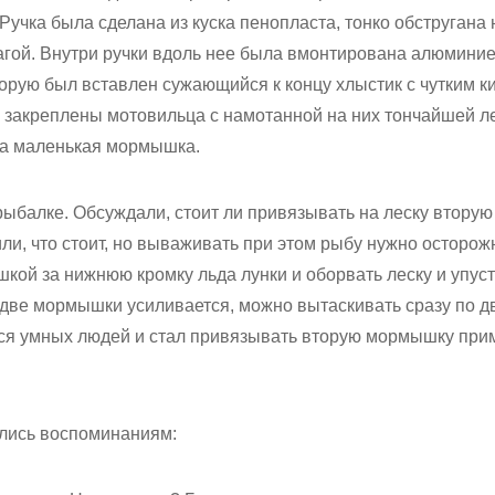
 Ручка была сделана из куска пенопласта, тонко обстругана
гой. Внутри ручки вдоль нее была вмонтирована алюминие
орую был вставлен сужающийся к концу хлыстик с чутким ки
 закреплены мотовильца с намотанной на них тончайшей ле
ла маленькая мормышка.
рыбалке. Обсуждали, стоит ли привязывать на леску вторую
ли, что стоит, но вываживать при этом рыбу нужно осторож
кой за нижнюю кромку льда лунки и оборвать леску и упус
 две мормышки усиливается, можно вытаскивать сразу по д
ся умных людей и стал привязывать вторую мормышку прим
лись воспоминаниям: