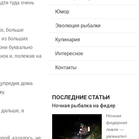
дти туда очень
Юмор
Эволюция рыбалки
ко, больше
м из больших
Кулинария
 они буквально
Интересное
нок и, полежав на
Контакты
едупредив дома
ку.
ПОСЛЕДНИЕ СТАТЬИ
Ночная рыбалка на фидер
В 
 дальше, в
Ночная
фидерная
ловля —
увлекател
орой, казалось, не