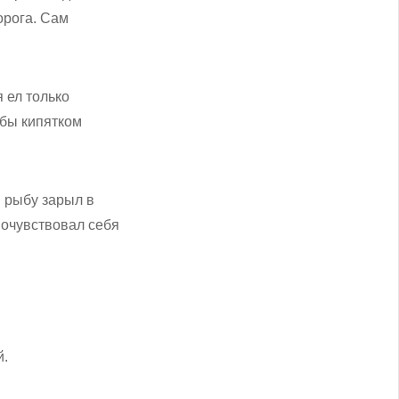
орога. Сам
я ел только
 бы кипятком
 рыбу зарыл в
 почувствовал себя
й.