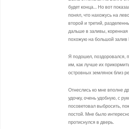
будет конца... Но вот пока
понял, что нахожусь на лев
второй и третий, разделенн
дальше в заливы, коренная 
похожую на большой залив 
Я подошел, поздоровался, п
им, как лучше их прикормит
островных землянок близ р
Отнеслись ко мне вполне д
удочку, очень удобную, с ру
посоветовал выбросить, пок
постой. Мне было интересно
протиснулся в дверь.