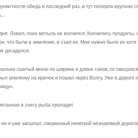
лунки после обеда в последний раз, и тут поперла крупная с
..
дня. Ловил, пока мотыль не кончился. Кончились продукты, 
и, что были в землянке, и съел их. Мне нужно было их хотя
не догадался.
иально сшитый мною по ширине и длине санок, оставшуюся
крыл землянку на крючок и пошел через Волгу. Уже в дороге
ницу».
рятанная в снегу рыба пропадет.
 но я уже засыпал, сморенный нелегкой незнакомой дорого