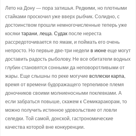
Лето на Дону — пора затишья. Редкими, но плотными
стайками проскочил уже вверх рыбчик. Солидно, с
достоинством прошли немногочисленные теперь уже
косяки
тарани
,
леща
.
Судак
после нереста
рассредоточивается по ямам, и поймать его очень
непросто. Но первые две-три недели
в июне
еще могут
доставить радость рыболову. Не все обитатели водных
глубин становятся сонными да неповоротливыми от
жары. Еще слышны по реке могучие
всплески карпа
,
время от времени будоражащего терпеливое племя
доночников своими молниеносными поклевками. А
если забраться повыше, скажем к Семикаракорам, то
можно получить истинное удовольствие от ловли
селедки. Той самой, донской, гастрономические
качества которой вне конкуренции.