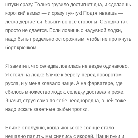
штуки сразу. Только грузило достигнет дна, и сделаешь
короткий взмах — и сразу тук-тук! Подтягиваешь —
леска дергается, брызги во все стороны. Селедка так
просто не сдается. Если ловишь с надувной лодки,
надо быть предельно осторожным, чтобы не проткнуть
борт крючком.
Я заметил, что селедка ловилась не везде одинаково.
Я стоял на лодке ближе к берегу, перед поворотом
русла, и у меня клевало чаще. А на фарватере, где
сбилось множество лодок, селедку доставали реже.
Значит, струя сама по себе неоднородна, в ней тоже
надо искать заветные рыбьи тропки.
Ближе к полудню, когда июньское солнце стало
нещадно палить, мы снялись с якорей. Наши руки и