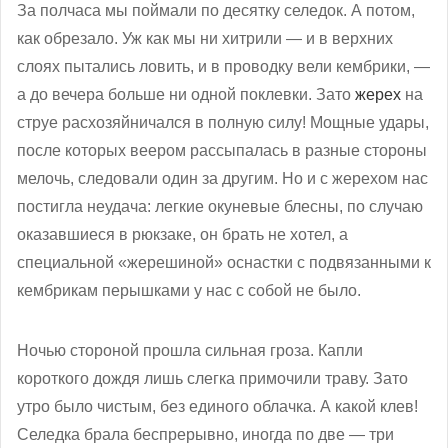
За полчаса мы поймали по десятку селедок. А потом,
как обрезало. Уж как мы ни хитрили — и в верхних
слоях пытались ловить, и в проводку вели кембрики, —
а до вечера больше ни одной поклевки. Зато
жерех
на
струе расхозяйничался в полную силу! Мощные удары,
после которых веером рассыпалась в разные стороны
мелочь, следовали один за другим. Но и с жерехом нас
постигла неудача: легкие окуневые блесны, по случаю
оказавшиеся в рюкзаке, он брать не хотел, а
специальной «жерешиной» оснастки с подвязанными к
кембрикам перышками у нас с собой не было.
Ночью стороной прошла сильная гроза. Капли
короткого дождя лишь слегка примочили траву. Зато
утро было чистым, без единого облачка. А какой клев!
Селедка брала беспрерывно, иногда по две — три