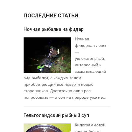
ПОСЛЕДНИЕ СТАТЬИ
Ночная рыбалка на фидер
В желудк
Ночная
фидерная ловля
—
увлекательный,
интересный и
захватывающий
вид рыбалки, с каждым годом
содержимо
приобретающий все новых и новых
взглянуть 
сторонников. Достаточно один раз
Тысячи охо
попробовать — и сон на природе уже не...
вопросом: 
любимой ры
Гельголандский рыбный суп
Узел для
Килограммовой
(Spade En
трески будет