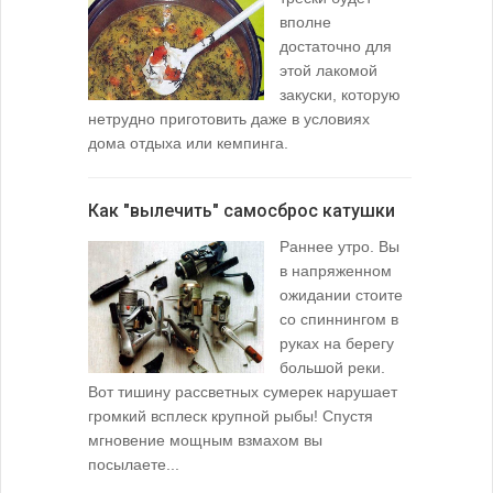
вполне
достаточно для
этой лакомой
закуски, которую
нетрудно приготовить даже в условиях
дома отдыха или кемпинга.
лопаточко
Как "вылечить" самосброс катушки
За лещом
Раннее утро. Вы
в напряженном
ожидании стоите
со спиннингом в
руках на берегу
большой реки.
Вот тишину рассветных сумерек нарушает
поклевку: 
громкий всплеск крупной рыбы! Спустя
кормушкой 
мгновение мощным взмахом вы
посылаете...