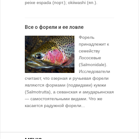
peixe espada (порт.); okiiwashi (яп.).
Все о форели и ее ловле
Форель
принадлежит к
семейству
Лососевые
(Salmonidale).
Исследователи
считают, что озерная и ручьевая форели
являются формами (подвидами) кумжи
(Salmotrutta), а севанская и амударьинская
— самостоятельными видами. Что же
касается радужной форели...