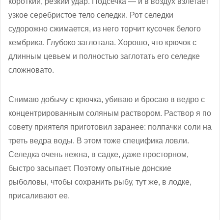
короткий, резкий удар. Подсечка — и в воздух взлетает
узкое серебристое тело селедки. Рот селедки
судорожно сжимается, из него торчит кусочек белого
кембрика. Глубоко заглотала. Хорошо, что крючок с
длинным цевьем и полностью заглотать его селедке
сложновато.
Снимаю добычу с крючка, убиваю и бросаю в ведро с
концентрированным соляным раствором. Раствор я по
совету приятеля приготовил заранее: полпачки соли на
треть ведра воды. В этом тоже специфика ловли.
Селедка очень нежна, в садке, даже просторном,
быстро засыпает. Поэтому опытные донские
рыболовы, чтобы сохранить рыбу, тут же, в лодке,
присаливают ее.