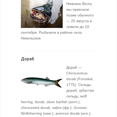
Нижнюю Волгу
мы приехали
позже обычного
— 25 августа и
ловили до 10
сентября. Рыбачили в районе села
Никольское.
Дораб
Дораб —
Chirocentrus
dorab (Forsskal,
1775). Сельдь-
дораб, зубастая
сельдь; wolf
herring, dorab, silver barfish (англ.);
chirocentre dorab, sabre (фр.); Grosser
Wolfsherring (нем.); arencon dorab (исп.);